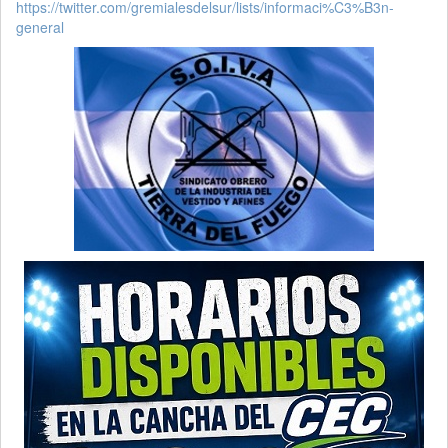
https://twitter.com/gremialesdelsur/lists/informaci%C3%B3n-
general