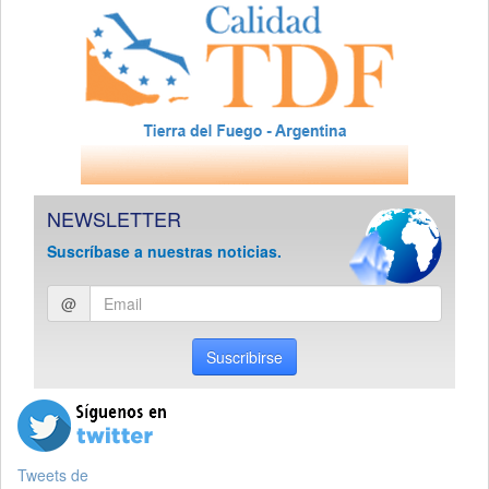
NEWSLETTER
Suscríbase a nuestras noticias.
Ingresar
@
email
Suscribirse
Tweets de