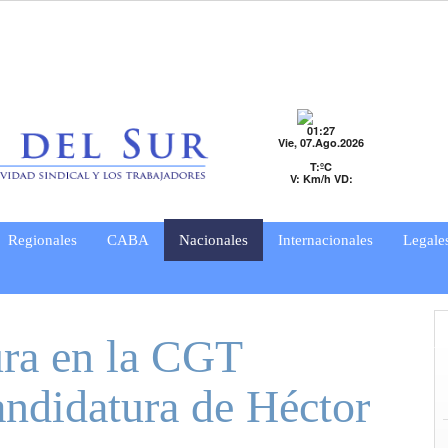
01:27
Vie, 07.Ago.2026
T:ºC
V: Km/h VD:
Regionales
CABA
Nacionales
Internacionales
Legale
ura en la CGT
candidatura de Héctor