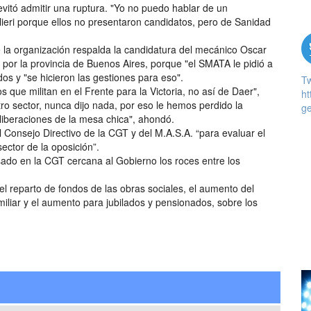
evitó admitir una ruptura. "Yo no puedo hablar de un
eri porque ellos no presentaron candidatos, pero de Sanidad
ue la organización respalda la candidatura del mecánico Oscar
ia por la provincia de Buenos Aires, porque "el SMATA le pidió a
dos y "se hicieron las gestiones para eso".
T
que militan en el Frente para la Victoria, no así de Daer",
ht
ro sector, nunca dijo nada, por eso le hemos perdido la
ge
liberaciones de la mesa chica", ahondó.
 Consejo Directivo de la CGT y del M.A.S.A. “para evaluar el
ector de la oposición”.
sado en la CGT cercana al Gobierno los roces entre los
el reparto de fondos de las obras sociales, el aumento del
amiliar y el aumento para jubilados y pensionados, sobre los