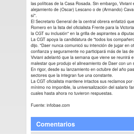
las políticas de la Casa Rosada. Sin embargo, Viviani 
alejamiento de (Oscar) Lescano o de (Armando) Cavali
sí".
El Secretario General de la central obrera enfatizó q
Romero en la lista del oficialista Frente para la Victor
la CGT su inclusión" en la grilla de aspirantes a diputa
La CGT apoya la candidatura de "todos los compañeros 
dijo. "Daer nunca comunicó su intención de jugar en ot
confianza y seguramente no participará más de las de
Viviani adelantó que la semana que viene se reunirá el
malestar que produjo el alineamiento de Daer con un s
En rigor, desde su lanzamiento en octubre del año pa
sectores que la integran fue una constante.
La CGT oficialista mantiene intactos sus reclamos por 
mínimo no imponible, la universalización del salario f
cuales hasta ahora no tuvieron respuestas.
Fuente: infobae.com
Comentarios