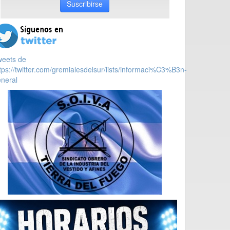
Suscribirse
weets de
tps://twitter.com/gremialesdelsur/lists/informaci%C3%B3n-
neral