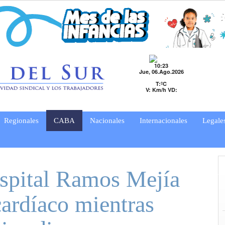
10:23
Jue, 06.Ago.2026
T:ºC
V: Km/h VD:
Regionales
CABA
Nacionales
Internacionales
Legale
spital Ramos Mejía
cardíaco mientras