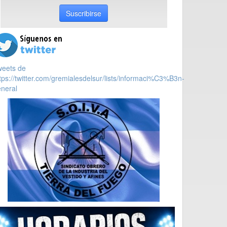
Suscribirse
weets de
tps://twitter.com/gremialesdelsur/lists/informaci%C3%B3n-
neral