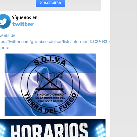
Suscribirse
weets de
tps://twitter.com/gremialesdelsur/lists/informaci%C3%B3n-
neral