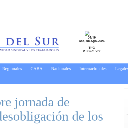
04:19
Sáb, 08.Ago.2026
T:ºC
V: Km/h VD:
Regionales
CABA
Nacionales
Internacionales
Legale
re jornada de
esobligación de los