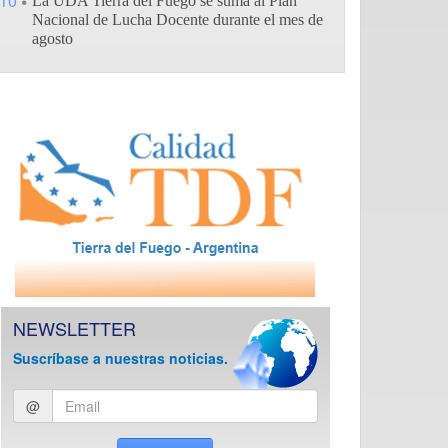
10
La UDA Tierra del Fuego se suma al Plan
Nacional de Lucha Docente durante el mes de
agosto
NEWSLETTER
Suscríbase a nuestras noticias.
Ingresar
@
email