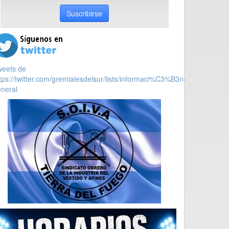
Suscribirse
weets de
tps://twitter.com/gremialesdelsur/lists/informaci%C3%B3n-
neral