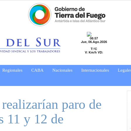
08:57
Jue, 06.Ago.2026
T:ºC
V: Km/h VD:
Regionales
CABA
Nacionales
Internacionales
Legale
realizarían paro de
s 11 y 12 de