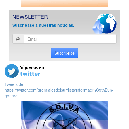
NEWSLETTER
Suscríbase a nuestras noticias.
Ingresar
@
email
Suscribirse
Tweets de
https://twitter.com/gremialesdelsur/lists/informaci%C3%B3n-
general