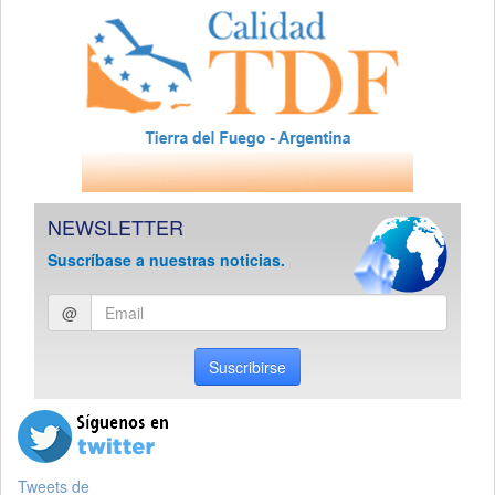
NEWSLETTER
Suscríbase a nuestras noticias.
Ingresar
@
email
Suscribirse
Tweets de