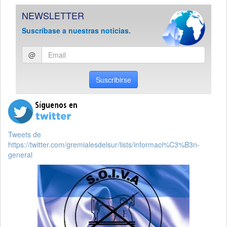
NEWSLETTER
Suscríbase a nuestras noticias.
Ingresar
@
email
Suscribirse
Tweets de
https://twitter.com/gremialesdelsur/lists/informaci%C3%B3n-
general