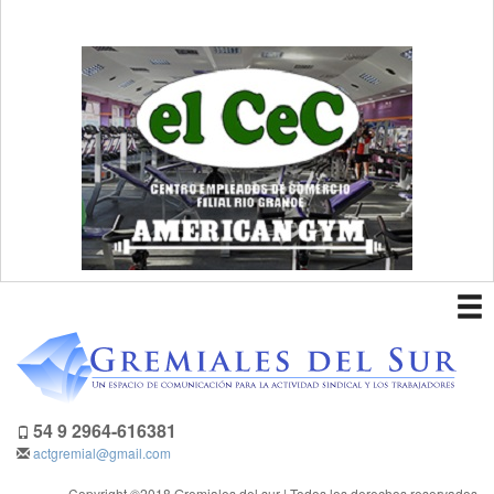
To
nav
54 9 2964-616381
actgremial@gmail.com
Copyright ©2018 Gremiales del sur | Todos los derechos reservados