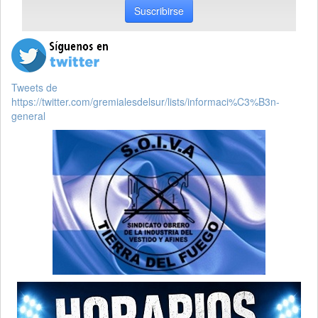
Suscribirse
Tweets de
https://twitter.com/gremialesdelsur/lists/informaci%C3%B3n-
general