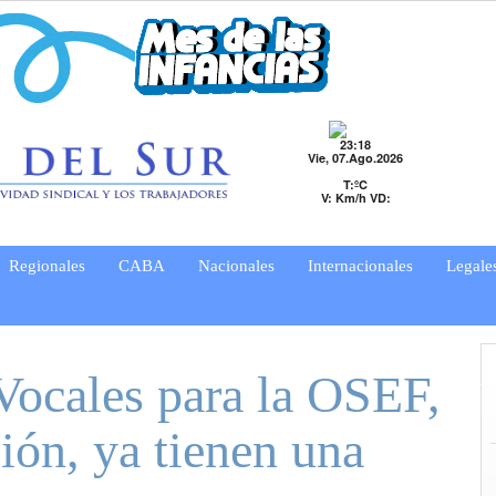
23:18
Vie, 07.Ago.2026
T:ºC
V: Km/h VD:
Regionales
CABA
Nacionales
Internacionales
Legale
Vocales para la OSEF,
sión, ya tienen una