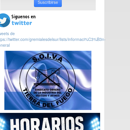
Suscribirse
weets de
tps://twitter.com/gremialesdelsur/lists/informaci%C3%B3n-
neral