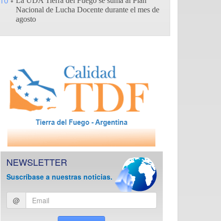
10
La UDA Tierra del Fuego se suma al Plan
Nacional de Lucha Docente durante el mes de
agosto
NEWSLETTER
Suscríbase a nuestras noticias.
Ingresar
@
email