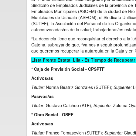
Sindicato de Empleados Judiciales de la provincia de 
Empleados Municipales (ASOEM) de la ciudad de Río 
Municipales de Ushuaia (ASEOM); el Sindicato Unific
(SUTEF); la Asociación del Personal de los Organismo
autoconvocadas/os de la salud; trabajadoras/es estatale
“La docencia tiene que reconquistar el derecho a la ju
Catena, subrayando que, “vamos a seguir profundizand
que queremos recuperar la autarquía en la Caja y en
Lista Frente Estatal Lila - Es Tiempo de Recupera
* Caja de Previsión Social - CPSPTF
Activos/as
Titular:
Norma Beatriz Gonzales (SUTEF);
Suplente:
L
Pasivos/as
Titular:
Gustavo Caicheo (ATE);
Suplente:
Zulema Oya
* Obra Social - OSEF
Activos/as
Titular:
Franco Tomasevich (SUTEF);
Suplente:
Claud