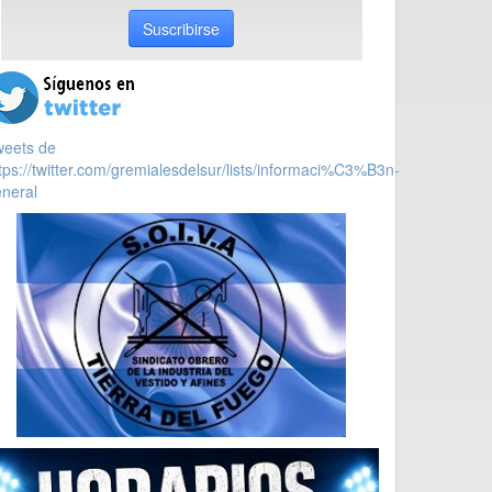
Suscribirse
weets de
tps://twitter.com/gremialesdelsur/lists/informaci%C3%B3n-
neral