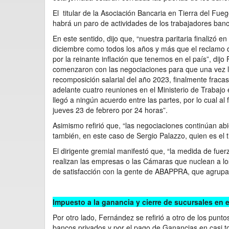
El titular de la Asociación Bancaria en Tierra del Fu
habrá un paro de actividades de los trabajadores banca
En este sentido, dijo que, “nuestra paritaria finalizó 
diciembre como todos los años y más que el reclamo de
por la reinante inflación que tenemos en el país”, dij
comenzaron con las negociaciones para que una vez ll
recomposición salarial del año 2023, finalmente fracas
adelante cuatro reuniones en el Ministerio de Trabajo
llegó a ningún acuerdo entre las partes, por lo cual al
jueves 23 de febrero por 24 horas”.
Asimismo refirió que, “las negociaciones continúan abi
también, en este caso de Sergio Palazzo, quien es el t
El dirigente gremial manifestó que, “la medida de fuerz
realizan las empresas o las Cámaras que nuclean a l
de satisfacción con la gente de ABAPPRA, que agrupa 
Impuesto a la ganancia y cierre de sucursales en e
Por otro lado, Fernández se refirió a otro de los punto
bancos privados y por el pago de Ganancias en casi to