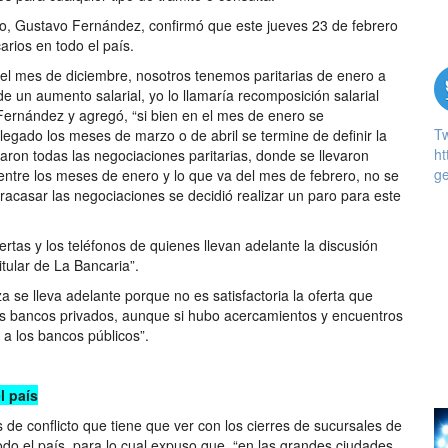
ego, Gustavo Fernández, confirmó que este jueves 23 de febrero
rios en todo el país.
en el mes de diciembre, nosotros tenemos paritarias de enero a
 un aumento salarial, yo lo llamaría recomposición salarial
o Fernández y agregó, “si bien en el mes de enero se
T
egado los meses de marzo o de abril se termine de definir la
ht
aron todas las negociaciones paritarias, donde se llevaron
ge
 entre los meses de enero y lo que va del mes de febrero, no se
 fracasar las negociaciones se decidió realizar un paro para este
ertas y los teléfonos de quienes llevan adelante la discusión
itular de La Bancaria”.
a se lleva adelante porque no es satisfactoria la oferta que
os bancos privados, aunque si hubo acercamientos y encuentros
a los bancos públicos”.
l país
s de conflicto que tiene que ver con los cierres de sucursales de
do el país, para lo cual expuso que, “en las grandes ciudades