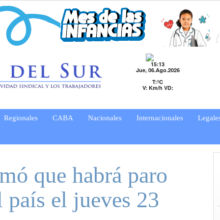
15:13
Jue, 06.Ago.2026
T:ºC
V: Km/h VD:
Regionales
CABA
Nacionales
Internacionales
Legale
rmó que habrá paro
 país el jueves 23