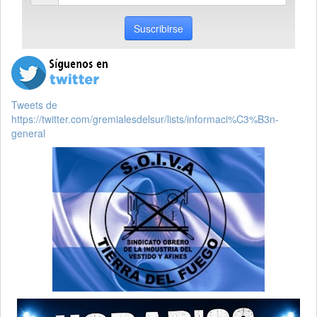
email
Suscribirse
Tweets de
https://twitter.com/gremialesdelsur/lists/informaci%C3%B3n-
general