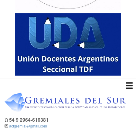
To
nav
54 9 2964-616381
actgremial@gmail.com