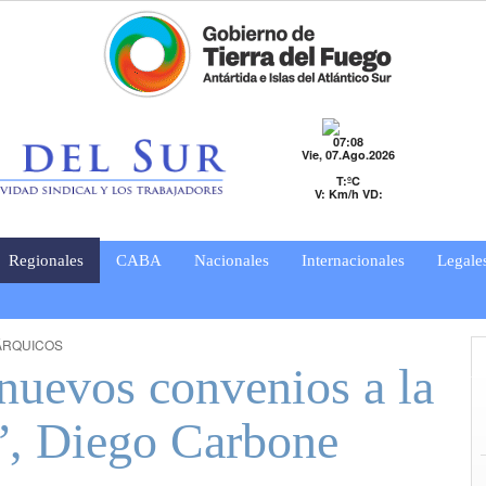
07:08
Vie, 07.Ago.2026
T:ºC
V: Km/h VD:
Regionales
CABA
Nacionales
Internacionales
Legale
ÁRQUICOS
nuevos convenios a la
s”, Diego Carbone