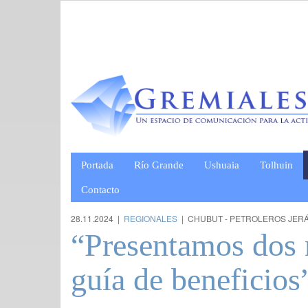
Portada
Río Grande
Ushuaia
Tolhuin
Contacto
28.11.2024 |
REGIONALES
| CHUBUT - PETROLEROS JER
“Presentamos dos 
guía de beneficio