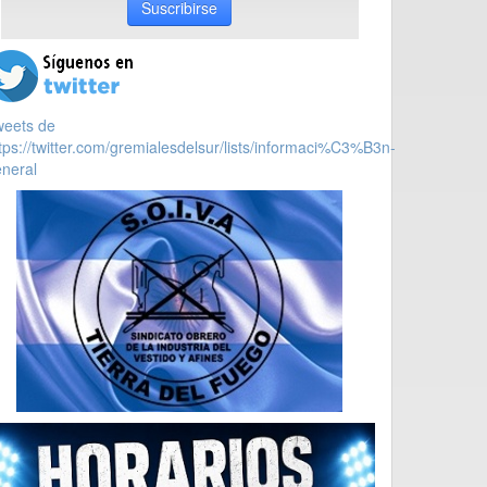
Suscribirse
weets de
tps://twitter.com/gremialesdelsur/lists/informaci%C3%B3n-
neral