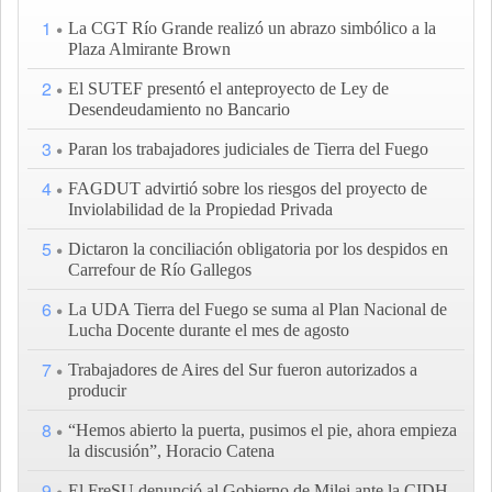
1
La CGT Río Grande realizó un abrazo simbólico a la
Plaza Almirante Brown
2
El SUTEF presentó el anteproyecto de Ley de
Desendeudamiento no Bancario
3
Paran los trabajadores judiciales de Tierra del Fuego
4
FAGDUT advirtió sobre los riesgos del proyecto de
Inviolabilidad de la Propiedad Privada
5
Dictaron la conciliación obligatoria por los despidos en
Carrefour de Río Gallegos
6
La UDA Tierra del Fuego se suma al Plan Nacional de
Lucha Docente durante el mes de agosto
7
Trabajadores de Aires del Sur fueron autorizados a
producir
8
“Hemos abierto la puerta, pusimos el pie, ahora empieza
la discusión”, Horacio Catena
9
El FreSU denunció al Gobierno de Milei ante la CIDH