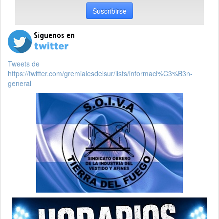
Suscribirse
Tweets de
https://twitter.com/gremialesdelsur/lists/informaci%C3%B3n-
general