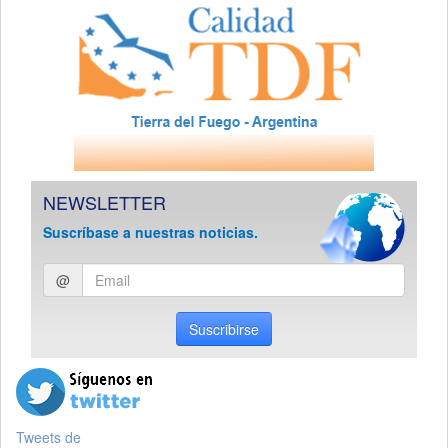
NEWSLETTER
Suscríbase a nuestras noticias.
Ingresar
@
email
Suscribirse
Tweets de