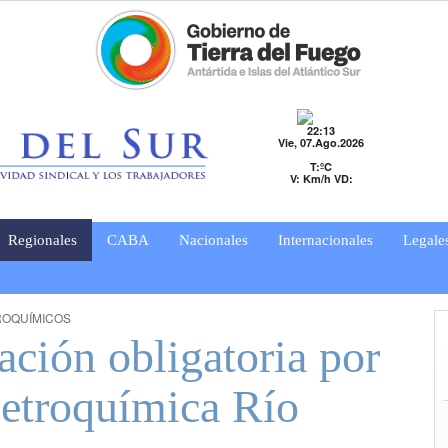
22:13
Vie, 07.Ago.2026
T:ºC
V: Km/h VD:
Regionales
CABA
Nacionales
Internacionales
Legale
ROQUÍMICOS
ación obligatoria por
 Petroquímica Río