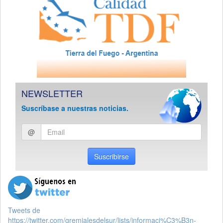
NEWSLETTER
Suscríbase a nuestras noticias.
Ingresar
@
email
Suscribirse
Tweets de
https://twitter.com/gremialesdelsur/lists/informaci%C3%B3n-