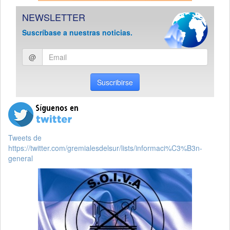
NEWSLETTER
Suscríbase a nuestras noticias.
Ingresar
@
email
Suscribirse
Tweets de
https://twitter.com/gremialesdelsur/lists/informaci%C3%B3n-
general