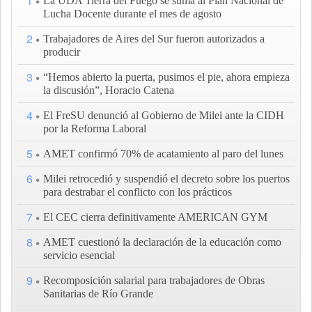
1
La UDA Tierra del Fuego se suma al Plan Nacional de
Lucha Docente durante el mes de agosto
2
Trabajadores de Aires del Sur fueron autorizados a
producir
3
“Hemos abierto la puerta, pusimos el pie, ahora empieza
la discusión”, Horacio Catena
4
El FreSU denunció al Gobierno de Milei ante la CIDH
por la Reforma Laboral
5
AMET confirmó 70% de acatamiento al paro del lunes
6
Milei retrocedió y suspendió el decreto sobre los puertos
para destrabar el conflicto con los prácticos
7
El CEC cierra definitivamente AMERICAN GYM
8
AMET cuestionó la declaración de la educación como
servicio esencial
9
Recomposición salarial para trabajadores de Obras
Sanitarias de Río Grande