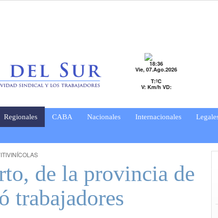
18:36
Vie, 07.Ago.2026
T:ºC
V: Km/h VD:
Regionales
CABA
Nacionales
Internacionales
Legale
ITIVINÍCOLAS
to, de la provincia de
ó trabajadores