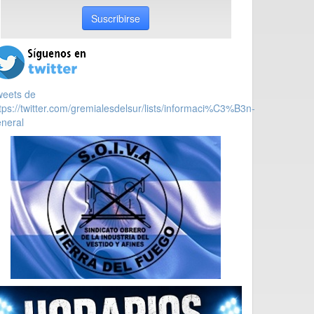
Suscribirse
weets de
tps://twitter.com/gremialesdelsur/lists/informaci%C3%B3n-
neral