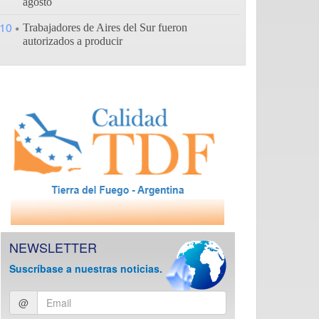
agosto
10
Trabajadores de Aires del Sur fueron
autorizados a producir
NEWSLETTER
Suscríbase a nuestras noticias.
Ingresar
@
email