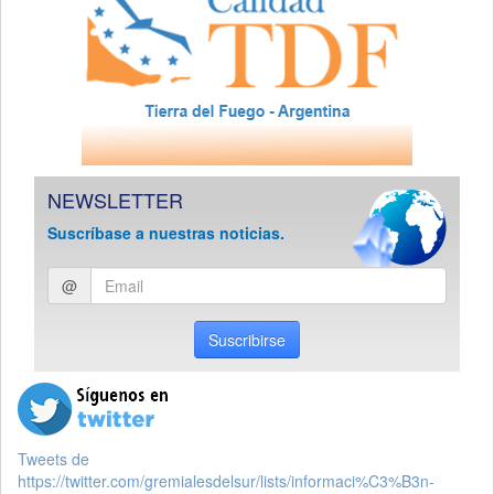
NEWSLETTER
Suscríbase a nuestras noticias.
Ingresar
@
email
Suscribirse
Tweets de
https://twitter.com/gremialesdelsur/lists/informaci%C3%B3n-