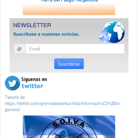
NEWSLETTER
Suscríbase a nuestras noticias.
Ingresar
@
email
Suscribirse
Tweets de
https://twitter.com/gremialesdelsur/lists/informaci%C3%B3n-
general