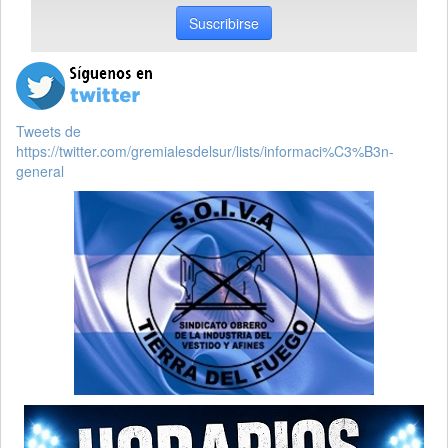
Suscribirse
Tweets de
https://twitter.com/gremialesdelsur/lists/informaci%C3%B3n-
general