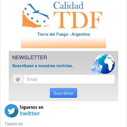
NEWSLETTER
Suscríbase a nuestras noticias.
Ingresar
@
email
Suscribirse
Tweets de