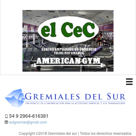
To
nav
54 9 2964-616381
actgremial@gmail.com
Copyright ©2018 Gremiales del sur | Todos los derechos reservados