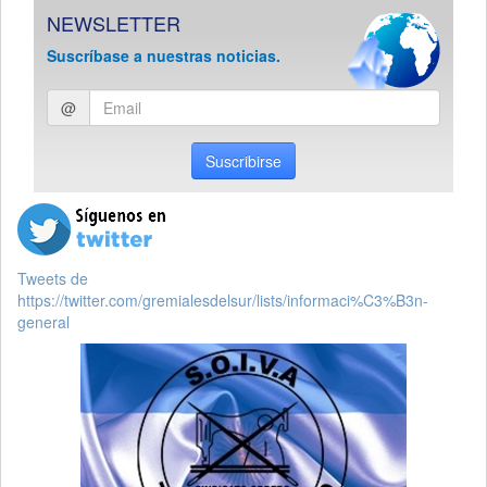
NEWSLETTER
Suscríbase a nuestras noticias.
Ingresar
@
email
Suscribirse
Tweets de
https://twitter.com/gremialesdelsur/lists/informaci%C3%B3n-
general