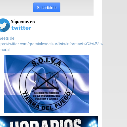
Suscribirse
weets de
tps://twitter.com/gremialesdelsur/lists/informaci%C3%B3n-
neral