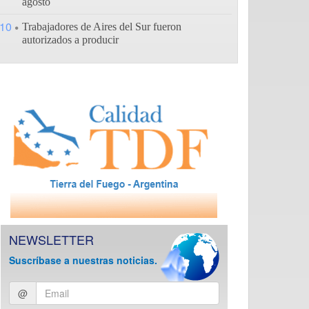
agosto
10
Trabajadores de Aires del Sur fueron
autorizados a producir
NEWSLETTER
Suscríbase a nuestras noticias.
Ingresar
@
email