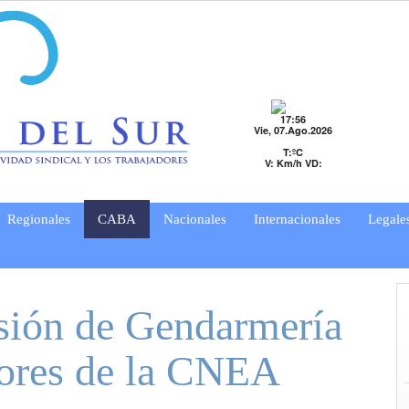
17:56
Vie, 07.Ago.2026
T:ºC
V: Km/h VD:
Regionales
CABA
Nacionales
Internacionales
Legale
esión de Gendarmería
adores de la CNEA