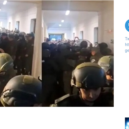
T
ht
ge