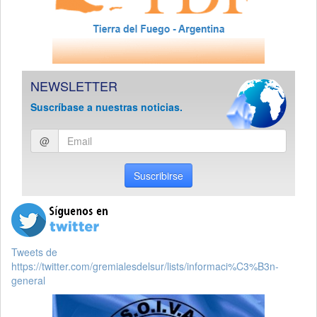
NEWSLETTER
Suscríbase a nuestras noticias.
Ingresar
@
email
Suscribirse
Tweets de
https://twitter.com/gremialesdelsur/lists/informaci%C3%B3n-
general