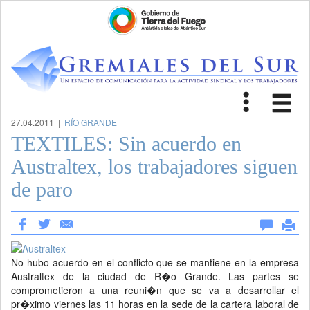
Toggle
Tog
navigat
nav
27.04.2011 |
RÍO GRANDE
|
TEXTILES: Sin acuerdo en
Australtex, los trabajadores siguen
de paro
No hubo acuerdo en el conflicto que se mantiene en la empresa
Australtex de la ciudad de R�o Grande. Las partes se
comprometieron a una reuni�n que se va a desarrollar el
pr�ximo viernes las 11 horas en la sede de la cartera laboral de