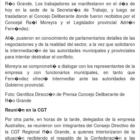
R�o Grande. Los trabajadores se manifestaron en el d�a de
hoy en la sede de la Secretar�a de Trabajo, y luego se
trasladaron al Concejo Deliberante donde fueron recibidos por el
Concejal Ra�l Moreyra y el Legislador provincial Adri�n
Fern�ndez.
All�, pusieron en conocimiento de parlamentarios detalles de las
negociaciones y de la realidad del sector, a la vez que solicitaron
la intermediaci�n de las autoridades municipales y provinciales
para intentar destrabar el conflicto.
Moreyra se comprometi� a dialogar con los representantes de la
empresa y con funcionarios municipales, en tanto que
Fern�ndez ofreci� intermediar ante las autoridades de
Gobierno provincial.
Foto: Gentiliza Direcci�n de Prensa Concejo Deliberante de
R�o Grande
Reuni�n en la CGT
Por otra parte, en horas de la tarde, delegados de la empresa
Australtex, se reunieron con integrantes del Consejo Directivo de
la CGT Regional R�o Grande, a quienes interiorizaron de la
situaci�n recibiendo el respaldo de la Confederaci�n a las