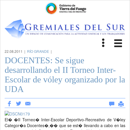
Toggle
Tog
navigat
nav
22.08.2011 |
RÍO GRANDE
|
DOCENTES: Se sigue
desarrollando el II Torneo Inter-
Escolar de vóley organizado por la
UDA
El� �II Torneo� Inter-Escolar Deportivo-Recreativo de V�ley
Categor�a Docentes�,�� que se est� llevando a cabo en las