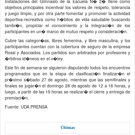
instalaciones del Gimnasio de la Escuela N� 2� tiene como
objetivos principales incentivar los valores de respeto, tolerancia
y juego limpio, y por otra parte fomentar y promover la actividad
deportiva-recreativa como h�bitos de vida saludable buscando
tambi�n, propiciar el conocimiento y la integraci�n de los
participantes en un� marco de mutuo respeto y consideraci�n.
Cubre las categor�as, libres femenina, y libre masculina, y los
participantes cuentan con la cobertura de seguro de la empresa
Rossi y Asociados. Los partidos son arbitrados por profesores y
�rbitros id�neos en el v�ley.
Este fin de semana se siguieron disputando todos los encuentros
programados que en la etapa de clasificaci�n finalizar�n el
pr�ximo s�bado 27 de agosto, mientras que las semifinales y
finales se jugar�n el domingo 28 de agosto de 12 a 18 horas, y
luego, a partir de las 19 horas se realizar� el cierre y entrega de
premiaci�n.
Fuente: UDA PRENSA
Últimas