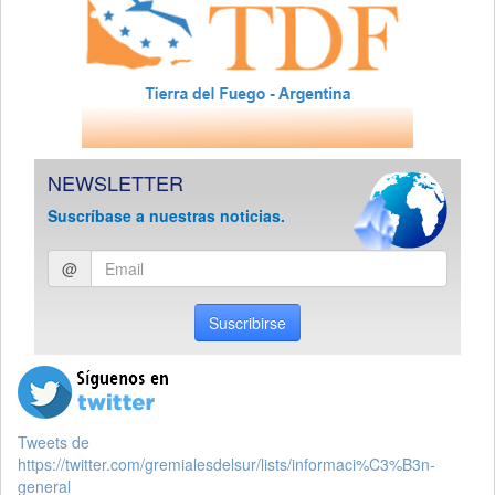
NEWSLETTER
Suscríbase a nuestras noticias.
Ingresar
@
email
Suscribirse
Tweets de
https://twitter.com/gremialesdelsur/lists/informaci%C3%B3n-
general