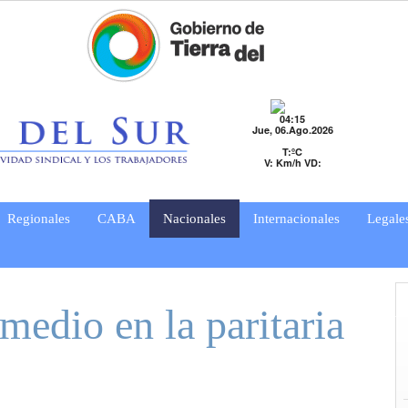
04:15
Jue, 06.Ago.2026
T:ºC
V: Km/h VD:
Regionales
CABA
Nacionales
Internacionales
Legale
medio en la paritaria