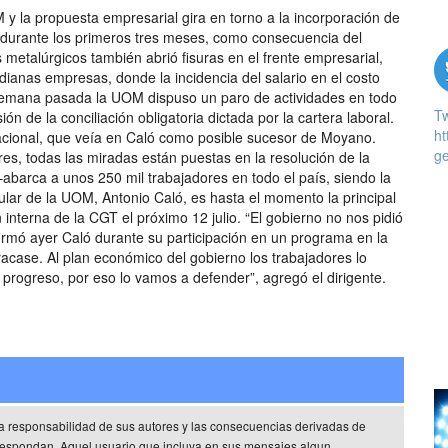
M y la propuesta empresarial gira en torno a la incorporación de
 durante los primeros tres meses, como consecuencia del
 metalúrgicos también abrió fisuras en el frente empresarial,
nas empresas, donde la incidencia del salario en el costo
 semana pasada la UOM dispuso un paro de actividades en todo
T
sión de la conciliación obligatoria dictada por la cartera laboral.
ht
acional, que veía en Caló como posible sucesor de Moyano.
ge
es, todas las miradas están puestas en la resolución de la
 –abarca a unos 250 mil trabajadores en todo el país, siendo la
itular de la UOM, Antonio Caló, es hasta el momento la principal
n interna de la CGT el próximo 12 julio. “El gobierno no nos pidió
firmó ayer Caló durante su participación en un programa en la
acase. Al plan económico del gobierno los trabajadores lo
rogreso, por eso lo vamos a defender”, agregó el dirigente.
a responsabilidad de sus autores y las consecuencias derivadas de
rrespondan. Aquel usuario que incluya en sus mensajes algun