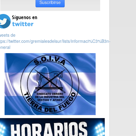
Suscribirse
weets de
tps://twitter.com/gremialesdelsur/lists/informaci%C3%B3n-
neral