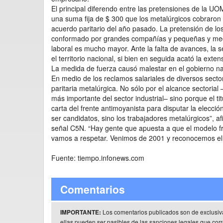
El principal diferendo entre las pretensiones de la UO
una suma fija de $ 300 que los metalúrgicos cobraron
acuerdo paritario del año pasado. La pretensión de los
conformado por grandes compañías y pequeñas y media
laboral es mucho mayor. Ante la falta de avances, la
el territorio nacional, si bien en seguida acató la exten
La medida de fuerza causó malestar en el gobierno n
En medio de los reclamos salariales de diversos sector
paritaria metalúrgica. No sólo por el alcance sectorial
más importante del sector industrial– sino porque el t
carta del frente antimoyanista para disputar la elecció
ser candidatos, sino los trabajadores metalúrgicos”, a
señal C5N. “Hay gente que apuesta a que el modelo fr
vamos a respetar. Venimos de 2001 y reconocemos el p
Fuente: tiempo.infonews.com
Comentarios
Los comentarios publicados son de exclusiv
IMPORTANTE:
ellas pueden ser pasibles de las sanciones legales que co