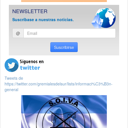
NEWSLETTER
Suscríbase a nuestras noticias.
Ingresar
@
email
Suscribirse
Tweets de
https://twitter.com/gremialesdelsur/lists/informaci%C3%B3n-
general