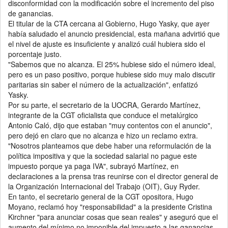
disconformidad con la modificación sobre el incremento del piso
de ganancias.
El titular de la CTA cercana al Gobierno, Hugo Yasky, que ayer
había saludado el anuncio presidencial, esta mañana advirtió que
el nivel de ajuste es insuficiente y analizó cuál hubiera sido el
porcentaje justo.
"Sabemos que no alcanza. El 25% hubiese sido el número ideal,
pero es un paso positivo, porque hubiese sido muy malo discutir
paritarias sin saber el número de la actualización", enfatizó
Yasky.
Por su parte, el secretario de la UOCRA, Gerardo Martínez,
integrante de la CGT oficialista que conduce el metalúrgico
Antonio Caló, dijo que estaban "muy contentos con el anuncio",
pero dejó en claro que no alcanza e hizo un reclamo extra.
"Nosotros planteamos que debe haber una reformulación de la
política impositiva y que la sociedad salarial no pague este
impuesto porque ya paga IVA", subrayó Martínez, en
declaraciones a la prensa tras reunirse con el director general de
la Organización Internacional del Trabajo (OIT), Guy Ryder.
En tanto, el secretario general de la CGT opositora, Hugo
Moyano, reclamó hoy "responsabilidad" a la presidente Cristina
Kirchner "para anunciar cosas que sean reales" y aseguró que el
aumento del mínimo no imponible del impuesto a las ganancias