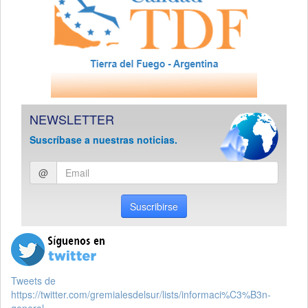
NEWSLETTER
Suscríbase a nuestras noticias.
Ingresar
@
email
Suscribirse
Tweets de
https://twitter.com/gremialesdelsur/lists/informaci%C3%B3n-