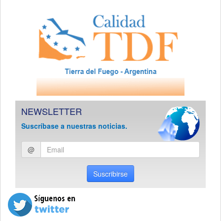
NEWSLETTER
Suscríbase a nuestras noticias.
Ingresar
@
email
Suscribirse