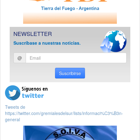
NEWSLETTER
Suscríbase a nuestras noticias.
Ingresar
@
email
Suscribirse
Tweets de
https://twitter.com/gremialesdelsur/lists/informaci%C3%B3n-
general