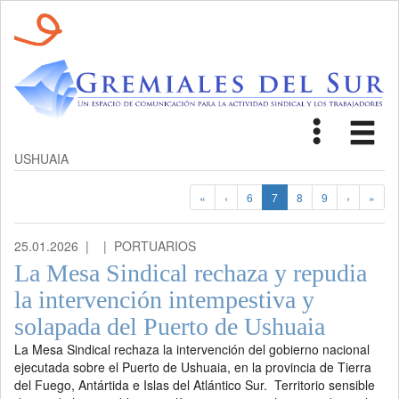
Toggle
Tog
navigat
nav
USHUAIA
«
‹
6
7
8
9
›
»
25.01.2026 |
| PORTUARIOS
La Mesa Sindical rechaza y repudia
la intervención intempestiva y
solapada del Puerto de Ushuaia
La Mesa Sindical rechaza la intervención del gobierno nacional
ejecutada sobre el Puerto de Ushuaia, en la provincia de Tierra
del Fuego, Antártida e Islas del Atlántico Sur. Territorio sensible