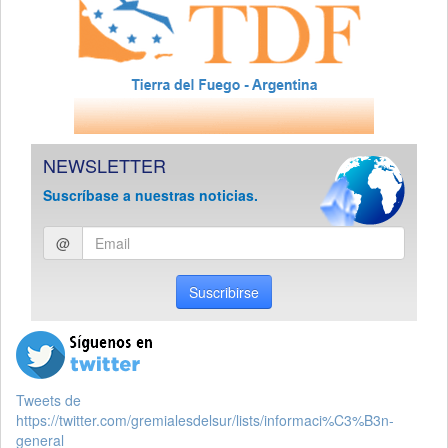
NEWSLETTER
Suscríbase a nuestras noticias.
Ingresar
@
email
Suscribirse
Tweets de
https://twitter.com/gremialesdelsur/lists/informaci%C3%B3n-
general