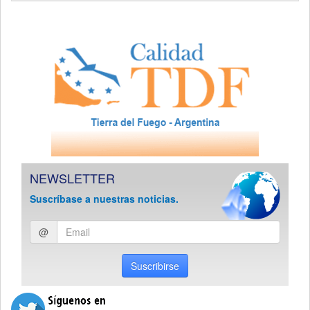
NEWSLETTER
Suscríbase a nuestras noticias.
Ingresar
@
email
Suscribirse