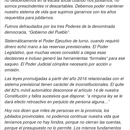
no descendemos en la escala social cuando nos jubilamos, no
somos prescindentes ni descartables. Debemos poder mantener
nuestro sistema de vida que supimos ganarnos con los años
requeridos para jubilarnos.
Fuimos defraudados por los tres Poderes de la denominada
democracia, “Gobierno del Pueblo”.
Sistemáticamente el Poder Ejecutivo de turno, cuando requirió
dinero echó mano a las reservas previsionales. El Poder
Legislativo, que muchas veces convalidó a ciegas esas
decisiones e incluso generó las herramientas “formales” para ese
saqueo. El Poder Judicial cómplice necesario por acción u
omisión.
Las leyes promulgadas a partir del año 2016 relacionadas con el
sistema previsional tienen carácter de inconstitucionales. El quite
del 82% móvil automático desconoce el artículo 14 de nuestra
Constitución y fallos sucesivos que dispone: ”a ninguna ley se le
dará efecto retroactivo en perjuicio de persona alguna…”
Hoy nos dicen que miles de personas en la provincia, los
jubilados provinciales, no podemos continuar nuestra vida que
teníamos porque no hay fondos, porque no cierran las cuentas,
porque el presupuesto no lo permite. Los mismos fundamentos