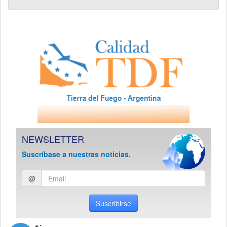
NEWSLETTER
Suscríbase a nuestras noticias.
Ingresar
@
email
Suscribirse