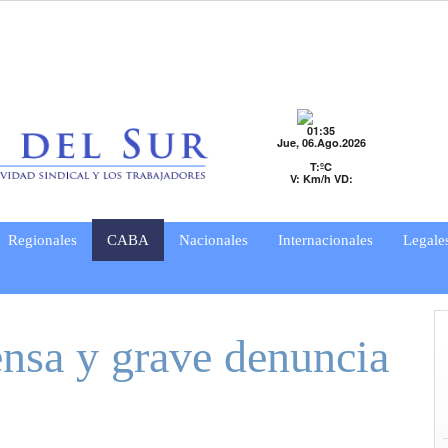
01:35
Jue, 06.Ago.2026
T:ºC
V: Km/h VD:
Regionales
CABA
Nacionales
Internacionales
Legale
ensa y grave denuncia