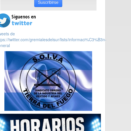
Suscribirse
weets de
tps://twitter.com/gremialesdelsur/lists/informaci%C3%B3n-
neral