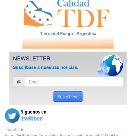
NEWSLETTER
Suscríbase a nuestras noticias.
Ingresar
@
email
Suscribirse
Tweets de
https://twitter.com/gremialesdelsur/lists/informaci%C3%B3n-