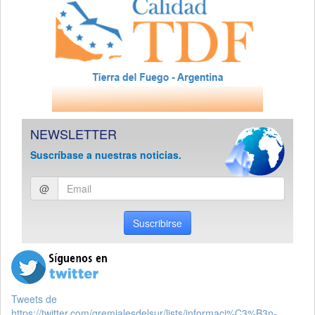
NEWSLETTER
Suscríbase a nuestras noticias.
Ingresar
@
email
Suscribirse
Tweets de
https://twitter.com/gremialesdelsur/lists/informaci%C3%B3n-