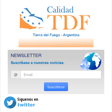
NEWSLETTER
Suscríbase a nuestras noticias.
Ingresar
@
email
Suscribirse