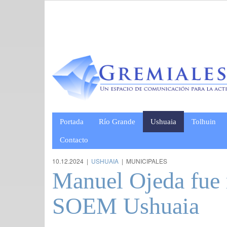
Portada
Río Grande
Ushuaia
Tolhuin
Contacto
10.12.2024 |
USHUAIA
| MUNICIPALES
Manuel Ojeda fue r
SOEM Ushuaia