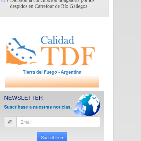
10
Dictaron la conciliación obligatoria por los
despidos en Carrefour de Río Gallegos
NEWSLETTER
Suscríbase a nuestras noticias.
Ingresar
@
email
Suscribirse