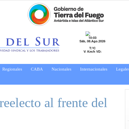
10:03
Sáb, 08.Ago.2026
T:ºC
V: Km/h VD:
Regionales
CABA
Nacionales
Internacionales
Legale
eelecto al frente del