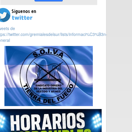
weets de
tps://twitter.com/gremialesdelsur/lists/informaci%C3%B3n-
neral