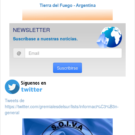
NEWSLETTER
Suscríbase a nuestras noticias.
Ingresar
@
email
Suscribirse
Tweets de
https://twitter.com/gremialesdelsur/lists/informaci%C3%B3n-
general