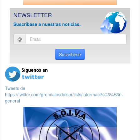
NEWSLETTER
Suscríbase a nuestras noticias.
Ingresar
@
email
Suscribirse
Tweets de
https://twitter.com/gremialesdelsur/lists/informaci%C3%B3n-
general