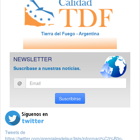
NEWSLETTER
Suscríbase a nuestras noticias.
Ingresar
@
email
Suscribirse
Tweets de
https://twitter.com/gremialesdelsur/lists/informaci%C3%B3n-