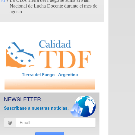
10
La UDA Tierra del Fuego se suma al Plan
Nacional de Lucha Docente durante el mes de
agosto
NEWSLETTER
Suscríbase a nuestras noticias.
Ingresar
@
email