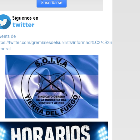
Suscribirse
weets de
tps://twitter.com/gremialesdelsur/lists/informaci%C3%B3n-
neral