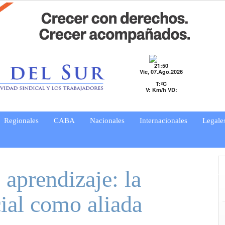
21:50
Vie, 07.Ago.2026
T:ºC
V: Km/h VD:
Regionales
CABA
Nacionales
Internacionales
Legale
aprendizaje: la
cial como aliada