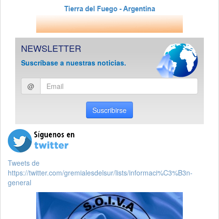
NEWSLETTER
Suscríbase a nuestras noticias.
Ingresar
@
email
Suscribirse
Tweets de
https://twitter.com/gremialesdelsur/lists/informaci%C3%B3n-
general