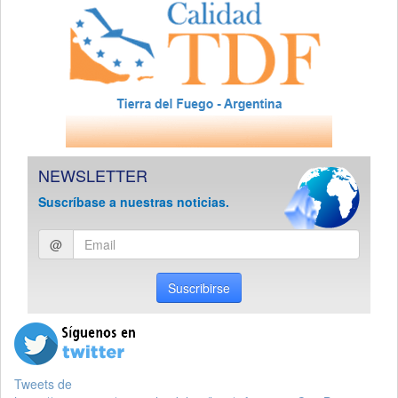
NEWSLETTER
Suscríbase a nuestras noticias.
Ingresar
@
email
Suscribirse
Tweets de