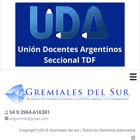
To
nav
54 9 2964-616381
actgremial@gmail.com
Copyright ©2018 Gremiales del sur | Todos los derechos reservados