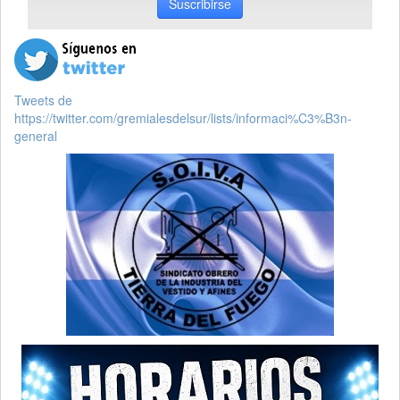
Suscribirse
Tweets de
https://twitter.com/gremialesdelsur/lists/informaci%C3%B3n-
general