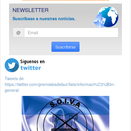
NEWSLETTER
Suscríbase a nuestras noticias.
Ingresar
@
email
Suscribirse
Tweets de
https://twitter.com/gremialesdelsur/lists/informaci%C3%B3n-
general